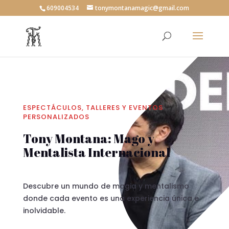
609004534
tonymontanamagic@gmail.com
ESPECTÁCULOS, TALLERES Y EVENTOS
PERSONALIZADOS
Tony Montana: Mago y
Mentalista Internacional
Descubre un mundo de magia y mentalismo
donde cada evento es una experiencia única e
inolvidable.